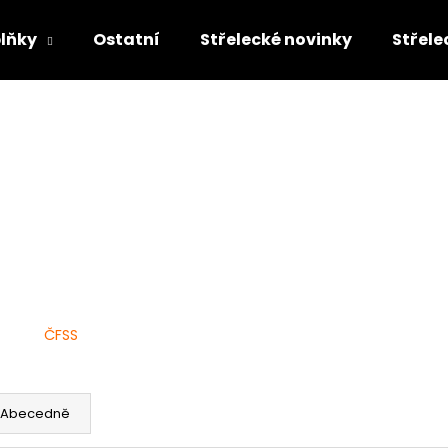
lňky
Ostatní
Střelecké novinky
Střele
Co potřebujete najít?
HLEDAT
Doporučujeme
ČFSS
Abecedně