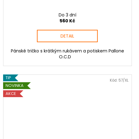
Do 3 dní
560 Kč
DETAIL
Pánské tričko s krátkým rukávem a potiskem Pallone
O.C.D
TIP
Kód:
57/XL
NOVINKA
AKCE