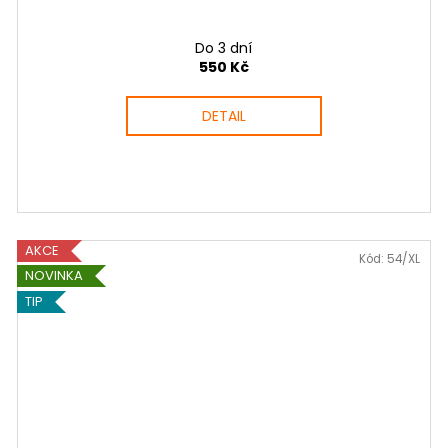
Do 3 dní
550 Kč
DETAIL
AKCE
Kód:
54/XL
NOVINKA
TIP